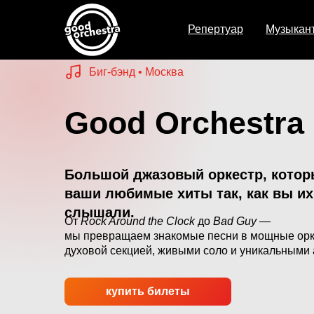
Репертуар
Музыкан
Биг-бэнд • Москва
Good Orchestra
Большой джазовый оркестр, котор
ваши любимые хиты так, как вы их
слышали.
От
Rock Around the Clock
до
Bad Guy
—
мы превращаем знакомые песни в мощные орк
духовой секцией, живыми соло и уникальными
купить билеты