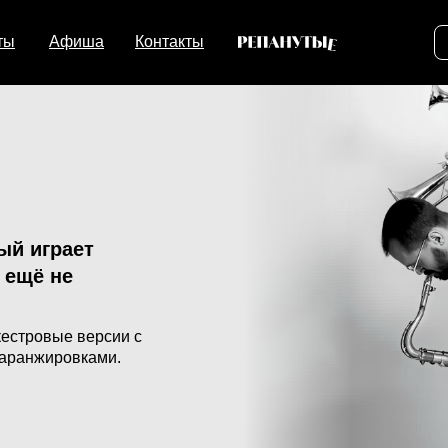
ты
Афиша
Контакты
ый играет
 ещё не
естровые версии с
 аранжировками.