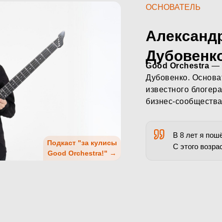
ОСНОВАТЕЛЬ
Александ
Дубовенк
Good Orchestra
— 
Дубовенко. Основ
известного блогера
бизнес-сообщества
В 8 лет я пош
Подкаст "за кулисы
С этого возра
Good Orchestra!" →